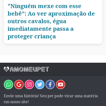
"Ninguém mexe com esse
bebê": Ao ver aproximação de
outros cavalos, égua
imediatamente passa a
proteger criança
Envie uma história! Seu pet pode virar uma matéria
em nosso site!