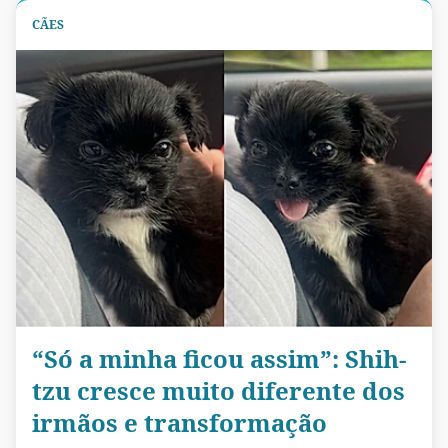
CÃES
“Só a minha ficou assim”: Shih-
tzu cresce muito diferente dos
irmãos e transformação