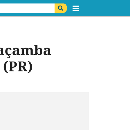
caçamba
 (PR)