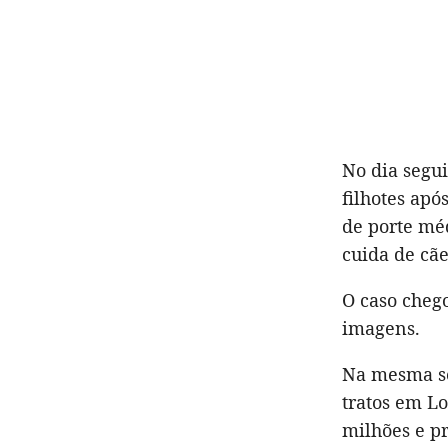
No dia segu
filhotes apó
de porte mé
cuida de cã
O caso cheg
imagens.
Na mesma se
tratos em L
milhões e pr