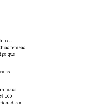
tou os
 duas fêmeas
igo que
ra as
ra maus-
R$ 100
acionadas a