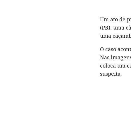
Um ato de p
(PR): uma c
uma caçamba
O caso acont
Nas imagens,
coloca um c
suspeita.