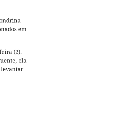
Londrina
donados em
eira (2).
mente, ela
 levantar