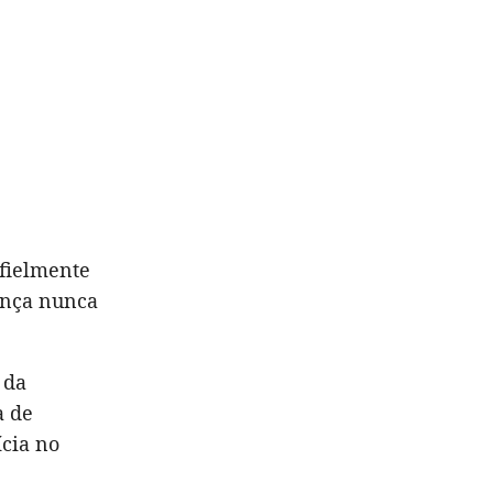
fielmente
ança nunca
 da
a de
ícia no