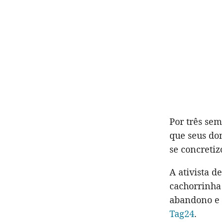
Por três se
que seus do
se concretiz
A ativista d
cachorrinha
abandono e s
Tag24
.