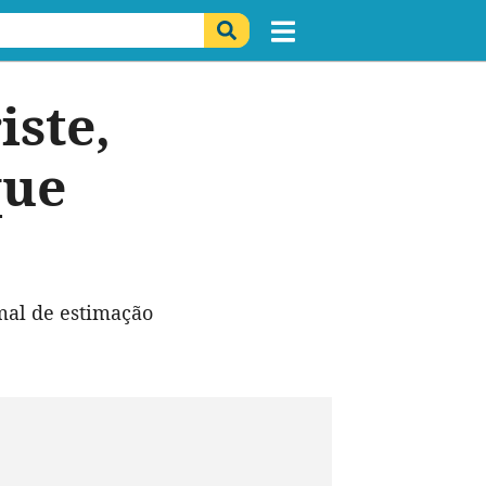
ste,
que
mal de estimação