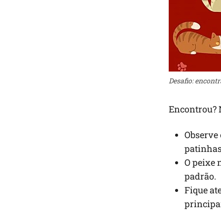
Desafio: encontr
Encontrou? 
Observe 
patinhas
O peixe 
padrão.
Fique at
principa