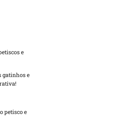
etiscos e
s gatinhos e
rativa!
o petisco e