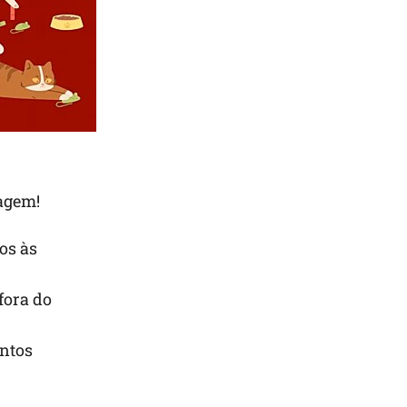
agem!
os às
fora do
entos