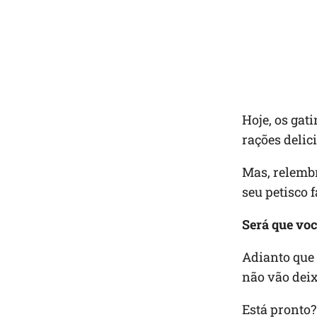
Hoje, os gat
rações delic
Mas, relembr
seu petisco 
Será que voc
Adianto que 
não vão deix
Está pronto?