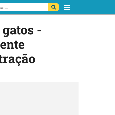
gatos -
ente
tração