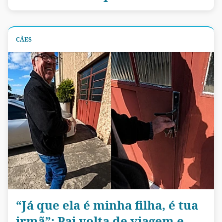
CÃES
“Já que ela é minha filha, é tua
irmã”: Pai volta de viagem e