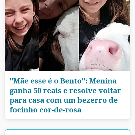
"Mãe esse é o Bento": Menina
ganha 50 reais e resolve voltar
para casa com um bezerro de
focinho cor-de-rosa