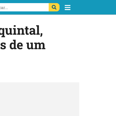
uintal,
is de um