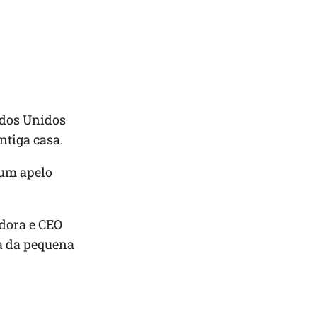
ados Unidos
ntiga casa.
 um apelo
adora e CEO
ia da pequena