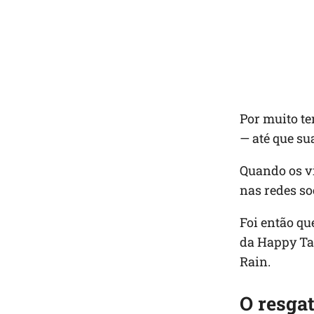
Por muito te
— até que su
Quando os v
nas redes so
Foi então qu
da Happy Tai
Rain.
O resga