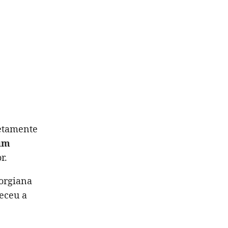
letamente
um
r.
orgiana
eceu a