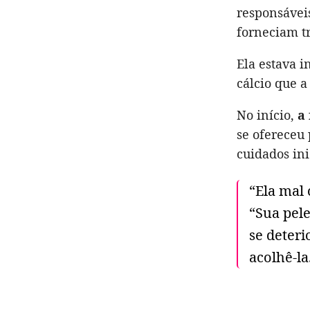
responsávei
forneciam t
Ela estava i
cálcio que 
No início,
a 
se ofereceu 
cuidados ini
“Ela mal 
“Sua pel
se deteri
acolhê-l