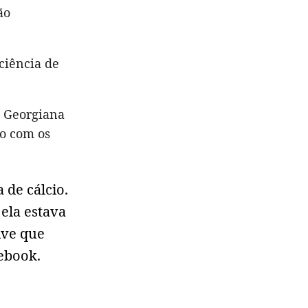
ão
ciência de
 Georgiana
mo com os
 de cálcio.
ela estava
ive que
ebook.