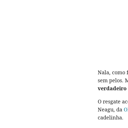
Nala, como 
sem pelos. M
verdadeiro 
O resgate a
Neagu, da
O
cadelinha.