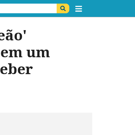
eão'
 em um
ceber