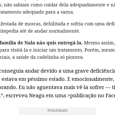
s, não sabiam como cuidar dela adequadamente e n
ratamento adequado para a sarna.
nfestada de moscas, debilitada e sofria com uma defi
a impedia até de andar normalmente.
família de Nala não quis entregá-la.
Mesmo assim,
para visitá-la e iniciar um tratamento. Porém, mes
ciais, a saúde da cadelinha só piorava.
conseguia andar devido a uma grave deficiência
e estava em péssimo estado. E emocionalmente, 
orando. Eu não aguentava mais vê-la sofrer — t
a.”, escreveu Neagu em uma >publicação no Fac