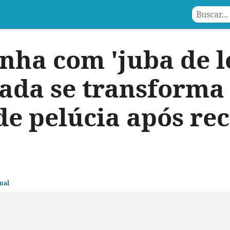
nha com 'juba de l
ada se transforma
de pelúcia após re
mal