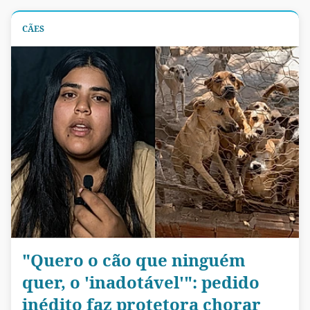
CÃES
"Quero o cão que ninguém
quer, o 'inadotável'": pedido
inédito faz protetora chorar