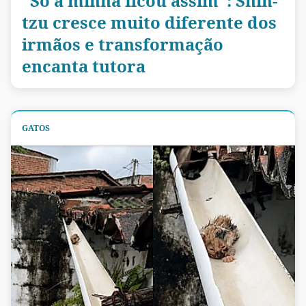
“Só a minha ficou assim”: Shih-
tzu cresce muito diferente dos
irmãos e transformação
encanta tutora
GATOS