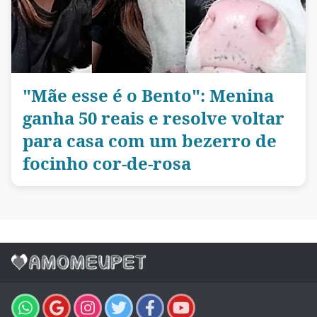
"Mãe esse é o Bento": Menina
ganha 50 reais e resolve voltar
para casa com um bezerro de
focinho cor-de-rosa