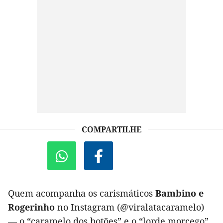
COMPARTILHE
Quem acompanha os carismáticos
Bambino e
Rogerinho
no Instagram (@viralatacaramelo)
— o “caramelo dos botões” e o “lorde morcego”