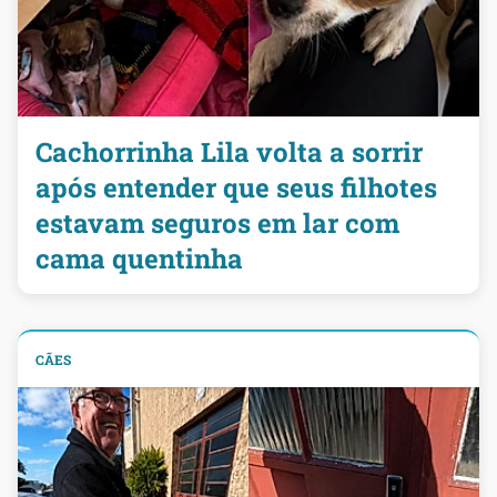
Cachorrinha Lila volta a sorrir
após entender que seus filhotes
estavam seguros em lar com
cama quentinha
CÃES