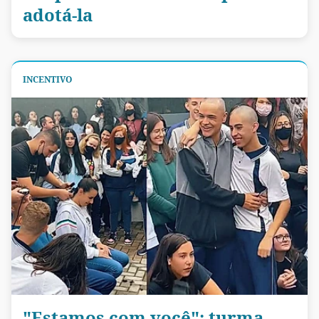
adotá-la
INCENTIVO
"Estamos com você": turma