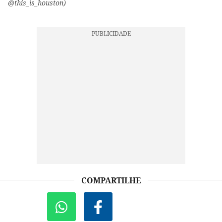
@this_is_houston)
COMPARTILHE