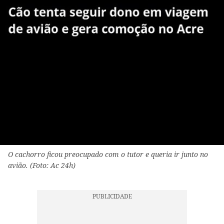
O cachorro ficou preocupado com o tutor e queria ir junto no
avião. (Foto: Ac 24h)