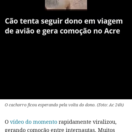
O cachorro ficou esperando pela volta do dono. (Foto: Ac 24h)
O
vídeo do momento
rapidamente viralizou,
gerando comoção entre internautas. Muitos