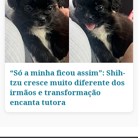
“Só a minha ficou assim”: Shih-
tzu cresce muito diferente dos
irmãos e transformação
encanta tutora