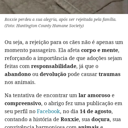
Roxxie perdeu a sua alegria, após ser rejeitada pela família.
(Foto: Huntington County Humane Society)
Ou seja, a rejeição para os cães não é apenas um
momento passageiro. Ela afeta
corpo e mente
,
reforçando a importância de que adoções sejam
feitas com
responsabilidade
, já que o
abandono
ou
devolução
pode causar
traumas
nos animais.
Na tentativa de encontrar um
lar amoroso
e
compreensivo
, o abrigo fez uma publicação em
seu perfil no
Facebook
, no dia
14 de agosto
,
contando a história de
Roxxie
, sua
doçura
, sua
convivência harmoniosa com
animais
e