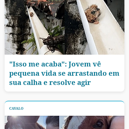
"Isso me acaba": Jovem vê
pequena vida se arrastando em
sua calha e resolve agir
CAVALO