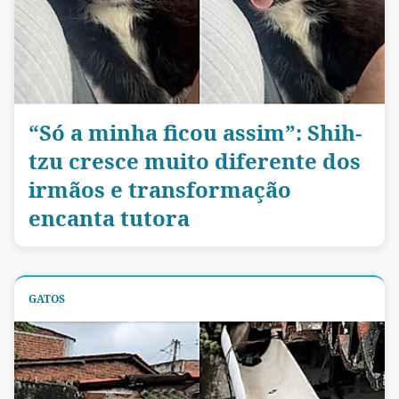
“Só a minha ficou assim”: Shih-
tzu cresce muito diferente dos
irmãos e transformação
encanta tutora
GATOS