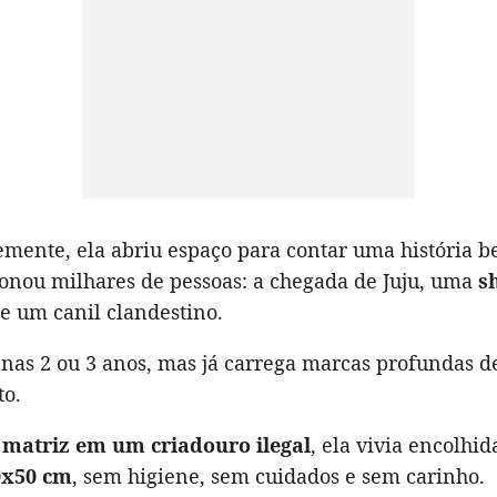
emente, ela abriu espaço para contar uma história b
onou milhares de pessoas: a chegada de Juju, uma
s
e um canil clandestino.
enas 2 ou 3 anos, mas já carrega marcas profundas 
to.
o
matriz em um criadouro ilegal
, ela vivia encolh
0x50 cm
, sem higiene, sem cuidados e sem carinho.