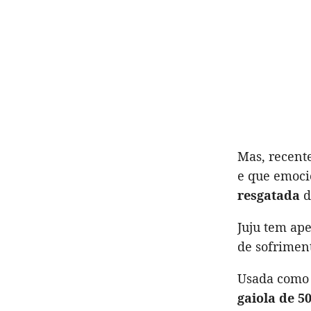
Mas, recent
e que emoci
resgatada
d
Juju tem ap
de sofrimen
Usada com
gaiola de 5