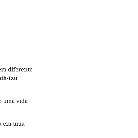
em diferente
hih-tzu
de uma vida
ida em uma