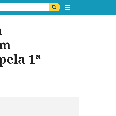
a
cm
pela 1ª