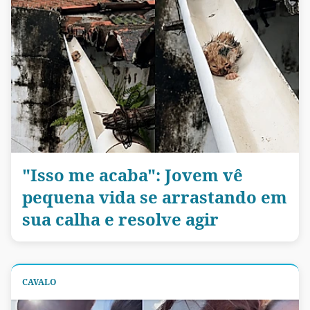
"Isso me acaba": Jovem vê
pequena vida se arrastando em
sua calha e resolve agir
CAVALO