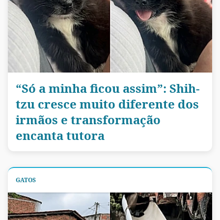
“Só a minha ficou assim”: Shih-
tzu cresce muito diferente dos
irmãos e transformação
encanta tutora
GATOS