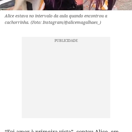
Alice estava no intervalo da aula quando encontrou a
cachorrinha. (Foto: Instagram/@alicemagalhaes_)
“Foi amor à primeira vista”, contou Alice, em