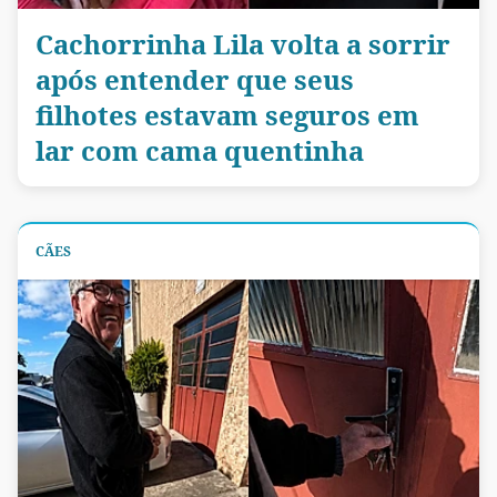
Cachorrinha Lila volta a sorrir
após entender que seus
filhotes estavam seguros em
lar com cama quentinha
CÃES