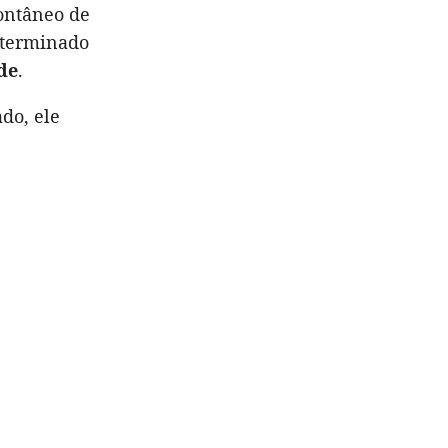
pontâneo de
 terminado
de
.
do, ele