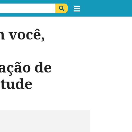
m você,
tação de
itude