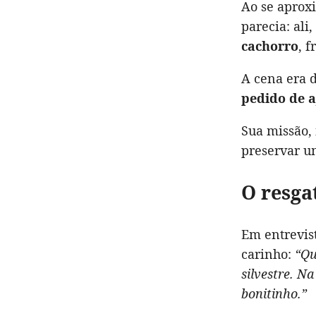
Ao se aprox
parecia: ali
cachorro
, 
A cena era d
pedido de 
Sua missão, 
preservar u
O resga
Em entrevis
carinho:
“Qu
silvestre. Na
bonitinho.”