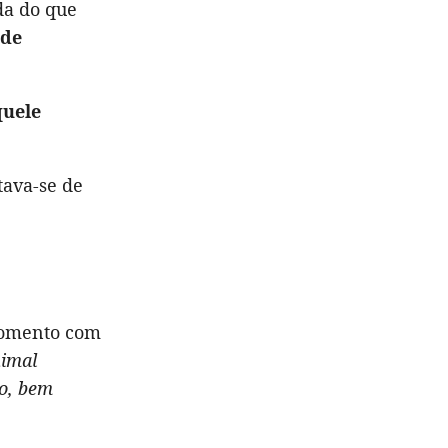
da do que
 de
quele
tava-se de
momento com
nimal
ro, bem