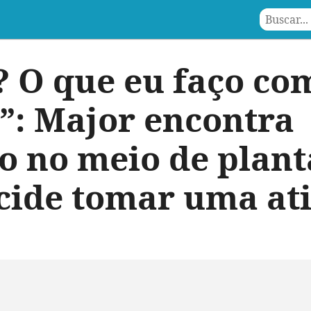
? O que eu faço co
”: Major encontra
ho no meio de plan
ecide tomar uma at