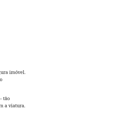
gura imóvel.
go
— tão
m a viatura.