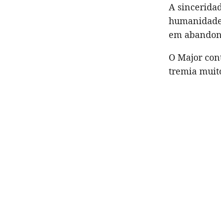
A sincerida
humanidade 
em abandon
O Major cont
tremia muito