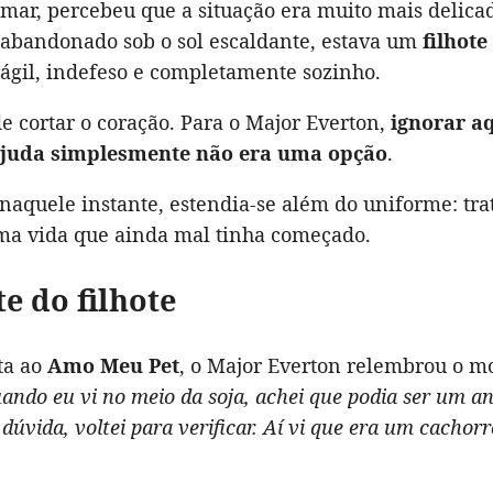
imar, percebeu que a situação era muito mais delica
, abandonado sob o sol escaldante, estava um
filhote
frágil, indefeso e completamente sozinho.
e cortar o coração. Para o Major Everton,
ignorar a
ajuda simplesmente não era uma opção
.
naquele instante, estendia-se além do uniforme: tra
ma vida que ainda mal tinha começado.
te do filhote
ta ao
Amo Meu Pet
, o Major Everton relembrou o 
ando eu vi no meio da soja, achei que podia ser um a
 dúvida, voltei para verificar. Aí vi que era um cachor