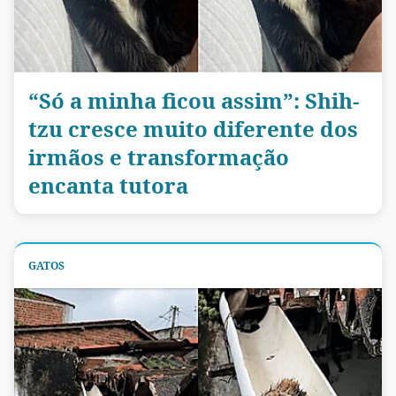
“Só a minha ficou assim”: Shih-
tzu cresce muito diferente dos
irmãos e transformação
encanta tutora
GATOS