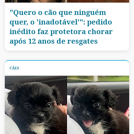
"Quero o cão que ninguém
quer, o 'inadotável'": pedido
inédito faz protetora chorar
após 12 anos de resgates
CÃES