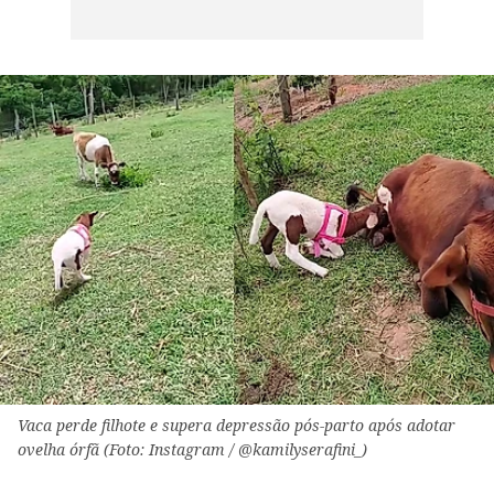
Vaca perde filhote e supera depressão pós-parto após adotar
ovelha órfã (Foto: Instagram / @kamilyserafini_)