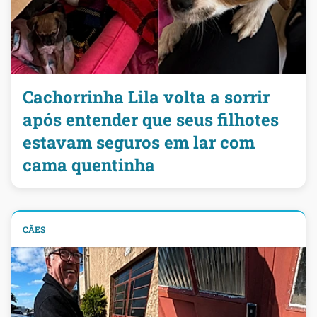
Cachorrinha Lila volta a sorrir
após entender que seus filhotes
estavam seguros em lar com
cama quentinha
CÃES