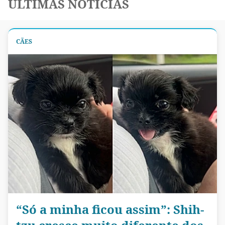
ÚLTIMAS NOTÍCIAS
CÃES
“Só a minha ficou assim”: Shih-