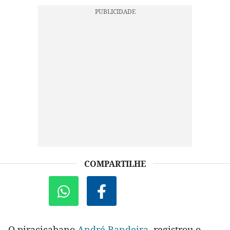
COMPARTILHE
O piracicabano
André Bandeira
, registrou o