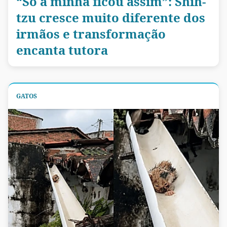
“Só a minha ficou assim”: Shih-
tzu cresce muito diferente dos
irmãos e transformação
encanta tutora
GATOS