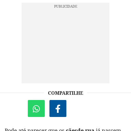
COMPARTILHE
Pode até parecer que os
cães
de rua
já nascem