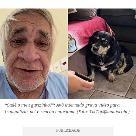
“Cadê o meu gurizinho?”: Avô internado grava vídeo para
tranquilizar pet e reação emociona. (Foto: TikToj/@laaaisrohr)