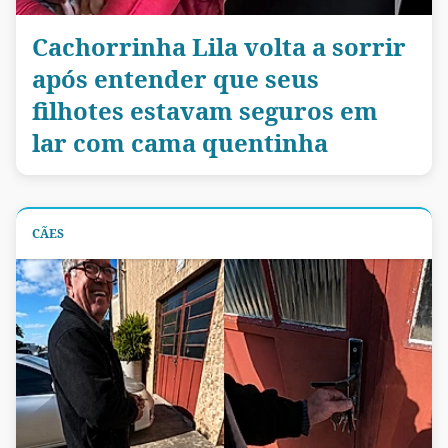
Cachorrinha Lila volta a sorrir
após entender que seus
filhotes estavam seguros em
lar com cama quentinha
CÃES