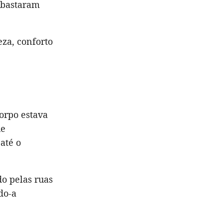
 bastaram
eza, conforto
orpo estava
e
até o
o pelas ruas
do-a