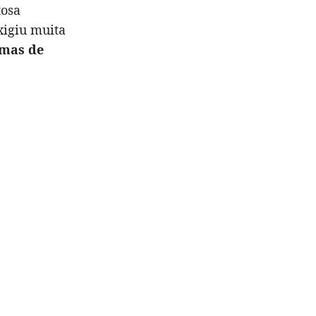
tosa
xigiu muita
amas de