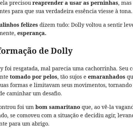
 ela precisou
reaprender a usar as perninhas
, mas
ntes para que sua verdadeira essência viesse à tona.
ulinhos felizes
dizem tudo: Dolly voltou a sentir lev
lmente,
esperança.
formação de Dolly
y foi resgatada, mal parecia uma cachorrinha. Seu c
ente
tomado por pelos
, tão sujos e
emaranhados
qu
uas formas e limitavam seus movimentos, tornando 
 de caminhar um desafio.
ontrou foi um
bom samaritano
que, ao vê-la vagand
do, se comoveu com a situação e decidiu agir, levan
te para um abrigo.