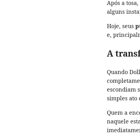
Após a tosa,
alguns insta
Hoje, seus
p
e, principa
A trans
Quando Doll
completam
escondiam s
simples ato
Quem a enc
naquele esta
imediatamen