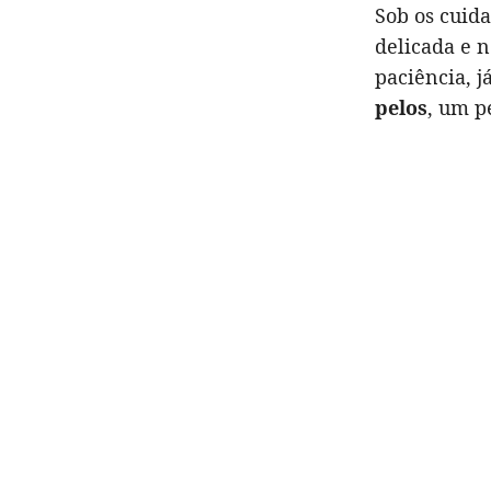
Sob os cuid
delicada e n
paciência, 
pelos
, um p