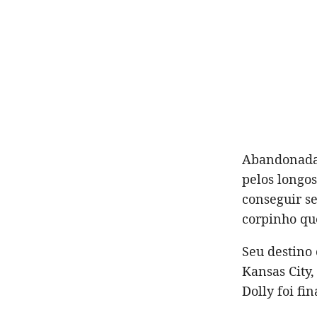
Abandonada 
pelos longo
conseguir s
corpinho que
Seu destino
Kansas City,
Dolly foi fi