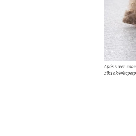
Após viver cober
TikTok/@kcpetp