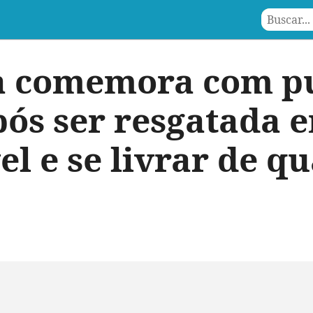
a comemora com p
após ser resgatada 
l e se livrar de qu