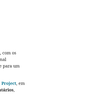
, com os
 mal
me para um
 Project
, em
ntários
,