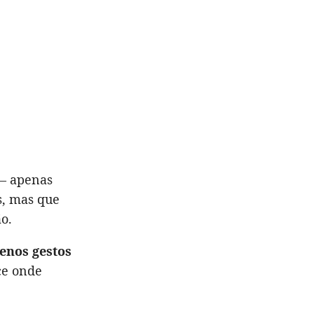
 — apenas
s, mas que
o.
enos gestos
sce onde