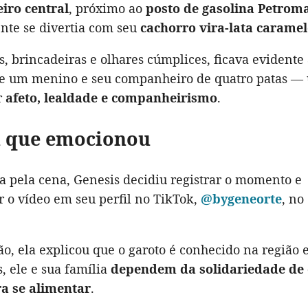
eiro central
, próximo ao
posto de gasolina Petrom
nte se divertia com seu
cachorro vira-lata carame
s, brincadeiras e olhares cúmplices, ficava evidente
re um menino e seu companheiro de quatro patas —
r
afeto, lealdade e companheirismo
.
a que emocionou
a pela cena, Genesis decidiu registrar o momento e
r o vídeo em seu perfil no TikTok,
@bygeneorte
, no
o, ela explicou que o garoto é conhecido na região 
, ele e sua família
dependem da solidariedade de 
a se alimentar
.