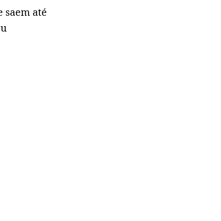
e saem até
eu