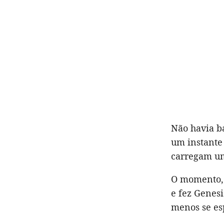
Não havia b
um instante
carregam um
O momento,
e fez Genesi
menos se es