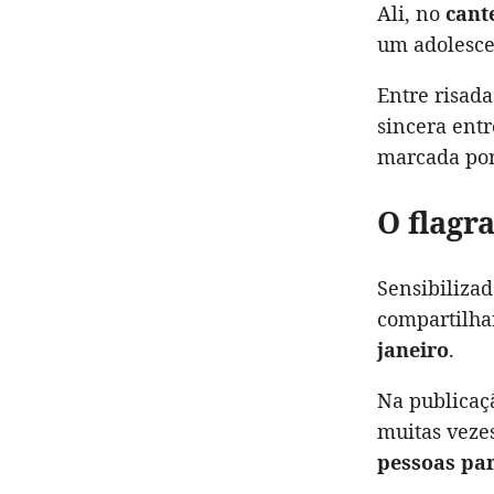
Ali, no
cant
um adolesce
Entre risada
sincera ent
marcada po
O flagr
Sensibilizad
compartilha
janeiro
.
Na publicaçã
muitas vezes
pessoas par