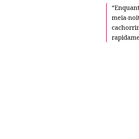
“Enquant
meia-noit
cachorri
rapidame