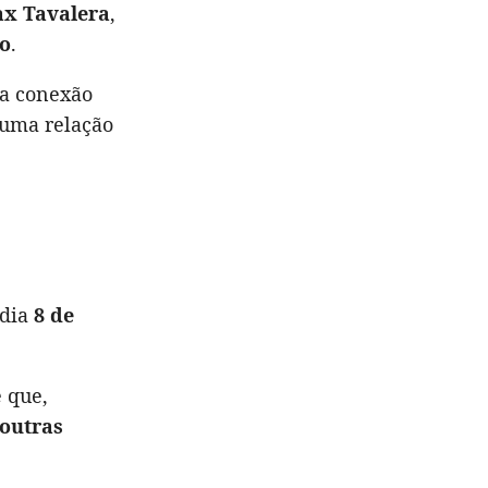
ax Tavalera
,
lo
.
 a conexão
 uma relação
 dia
8 de
e que,
outras