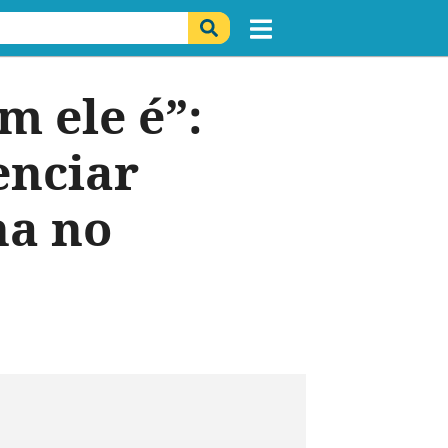
m ele é”:
enciar
ha no