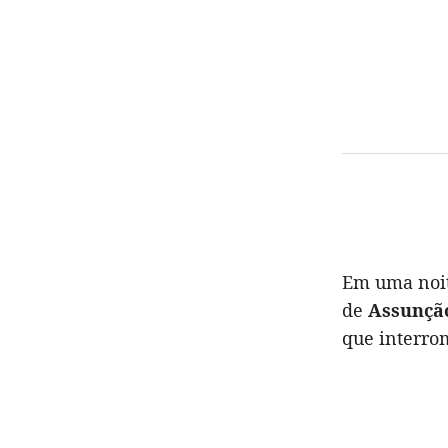
Em uma noit
de
Assunção
que interrom