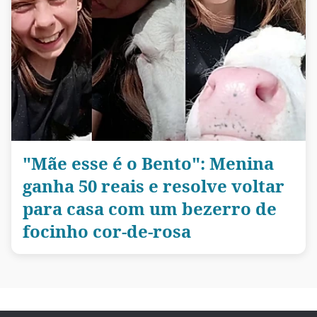
"Mãe esse é o Bento": Menina
ganha 50 reais e resolve voltar
para casa com um bezerro de
focinho cor-de-rosa