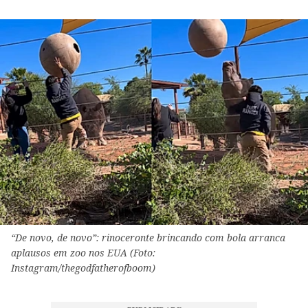
“De novo, de novo”: rinoceronte brincando com bola arranca
aplausos em zoo nos EUA (Foto:
Instagram/thegodfatherofboom)