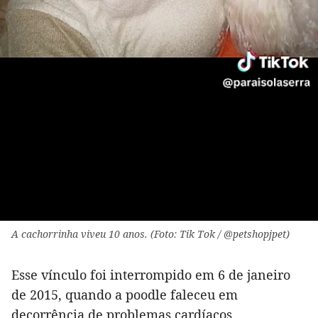
A cachorrinha viveu 10 anos. (Foto: Tik Tok / @petshopjpet)
Esse vínculo foi interrompido em 6 de janeiro
de 2015, quando a poodle faleceu em
decorrência de problemas cardíacos.