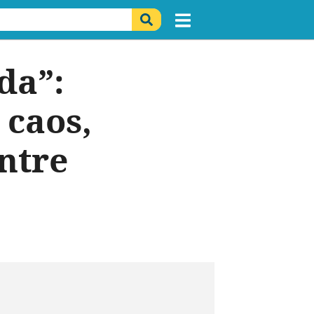
da”:
 caos,
ntre