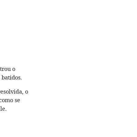
trou o
 batidos.
esolvida, o
 como se
le.