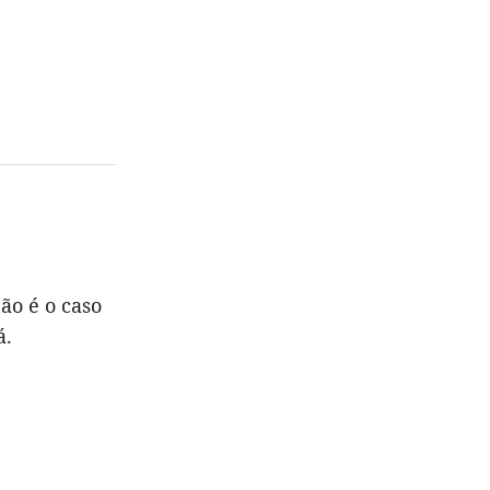
o é o caso
á.