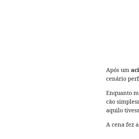
Após um
ac
cenário per
Enquanto mo
cão simples
aquilo tives
A cena fez a