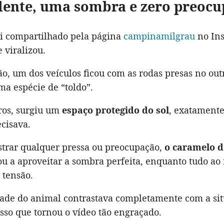
ente, uma sombra e zero preoc
oi compartilhado pela página
campinamilgrau
no Ins
 viralizou.
ão, um dos veículos ficou com as rodas presas no out
a espécie de “toldo”.
rros, surgiu um
espaço protegido do sol
, exatamente
cisava.
rar qualquer pressa ou preocupação,
o caramelo d
u a aproveitar a sombra perfeita, enquanto tudo ao 
 tensão.
dade do animal contrastava completamente com a situ
sso que tornou o vídeo tão engraçado.