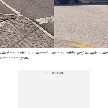
ão é meu”: Vira-lata caramelo encontra “toldo” perfeito após aciden
am/campinamilgrau)