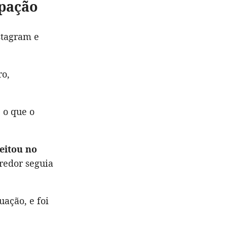
upação
tagram e
ro,
 o que o
eitou no
redor seguia
ação, e foi