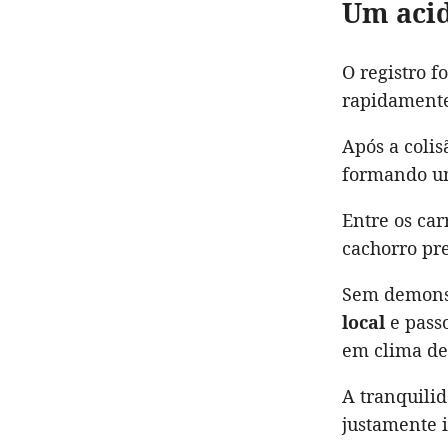
Um acid
O registro f
rapidamente
Após a colis
formando um
Entre os ca
cachorro pre
Sem demonst
local
e passo
em clima de
A tranquili
justamente i