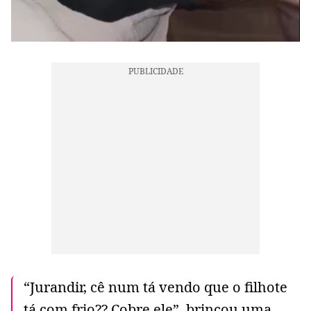
“Jurandir, cê num tá vendo que o filhote
tá com frio?? Cobre ele”, brincou uma