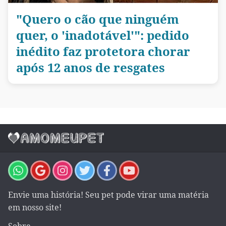
"Quero o cão que ninguém
quer, o 'inadotável'": pedido
inédito faz protetora chorar
após 12 anos de resgates
Envie uma história! Seu pet pode virar uma matéria
em nosso site!
Sobre