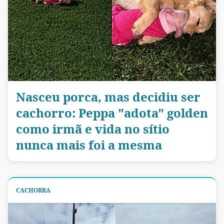
Nasceu porca, mas decidiu ser
cachorro: Peppa "adota" golden
como irmã e vida no sítio
nunca mais foi a mesma
CACHORRA