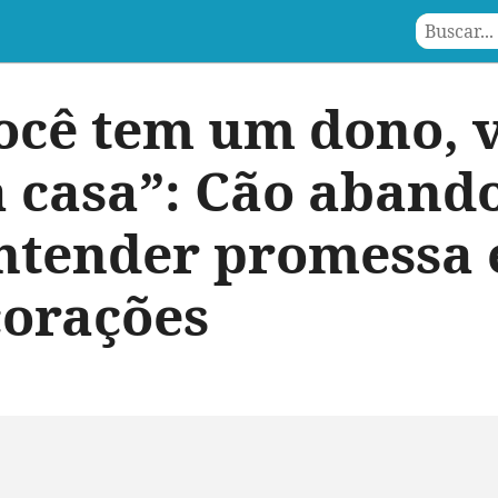
ocê tem um dono, v
a casa”: Cão aban
ntender promessa 
corações