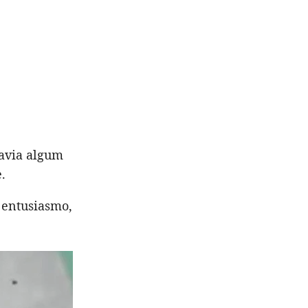
havia algum
.
 entusiasmo,