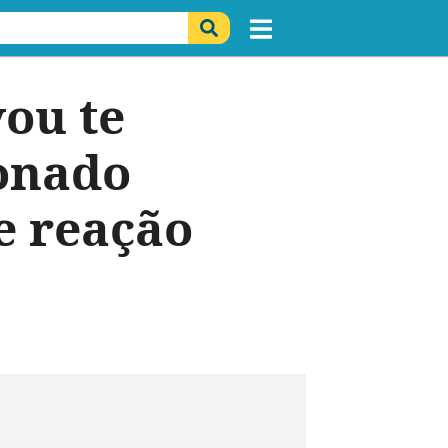
ou te
donado
e reação