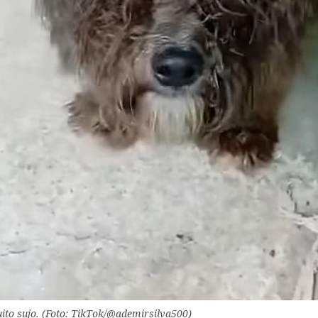
ito sujo. (Foto: TikTok/@ademirsilva500)