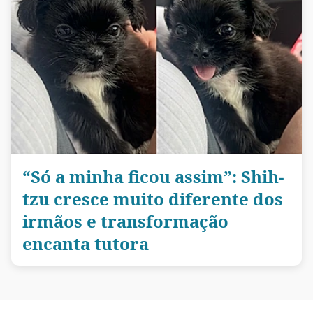
“Só a minha ficou assim”: Shih-
tzu cresce muito diferente dos
irmãos e transformação
encanta tutora