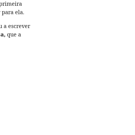
 primeira
 para ela.
u a escrever
sa,
que a