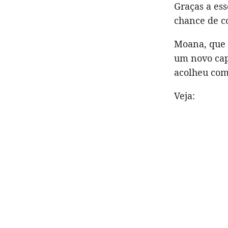
Graças a ess
chance de co
Moana, que 
um novo cap
acolheu como
Veja: