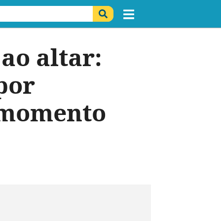
ao altar:
por
o momento