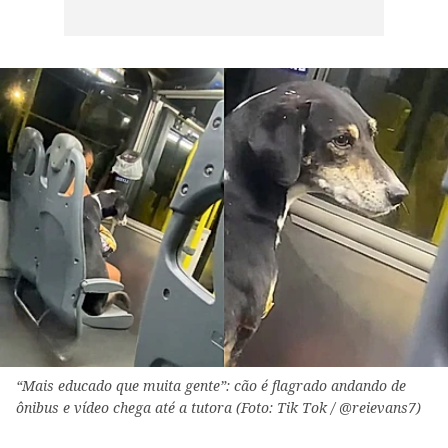
“Mais educado que muita gente”: cão é flagrado andando de
ônibus e vídeo chega até a tutora (Foto: Tik Tok / @reievans7)