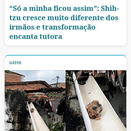
“Só a minha ficou assim”: Shih-
tzu cresce muito diferente dos
irmãos e transformação
encanta tutora
GATOS