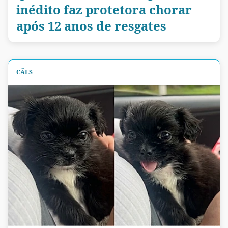
inédito faz protetora chorar
após 12 anos de resgates
CÃES