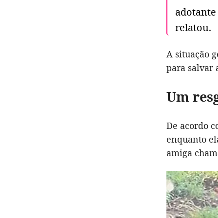
adotante
relatou.
A situação g
para salvar 
Um resg
De acordo co
enquanto el
amiga cham