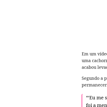
Em um vídeo
uma cachor
acabou leva
Segundo a pr
permanecer 
“‘Eu me 
foi a men