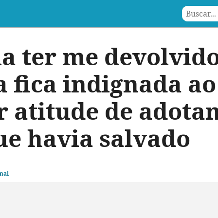
ia ter me devolvido
a fica indignada ao
r atitude de adota
ue havia salvado
mal