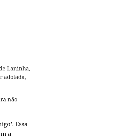
 de Laninha,
r adotada,
ara não
igo’. Essa
om a