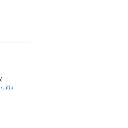
é
a
Cátia