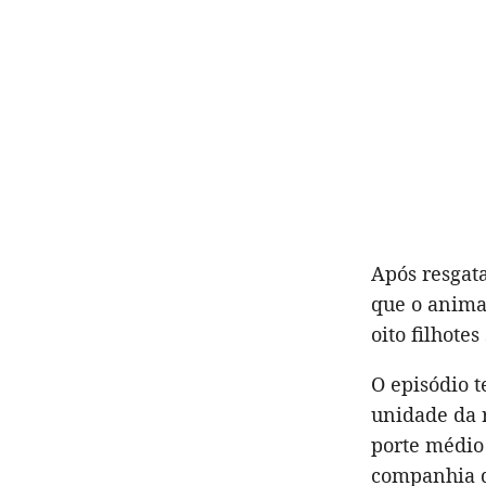
Após resgat
que o anima
oito filhote
O episódio t
unidade da 
porte médio 
companhia d