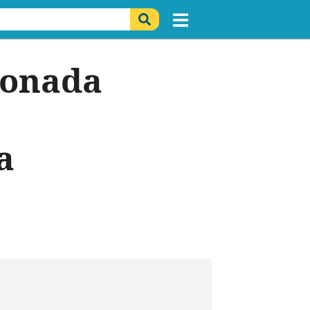
donada
a