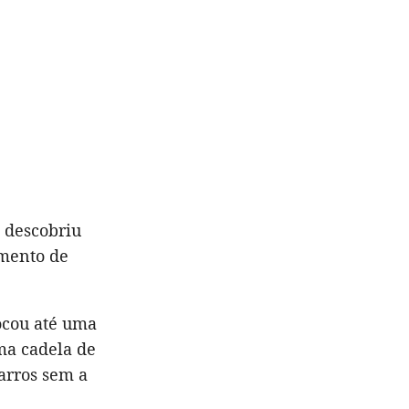
 descobriu
imento de
locou até uma
ma cadela de
arros sem a