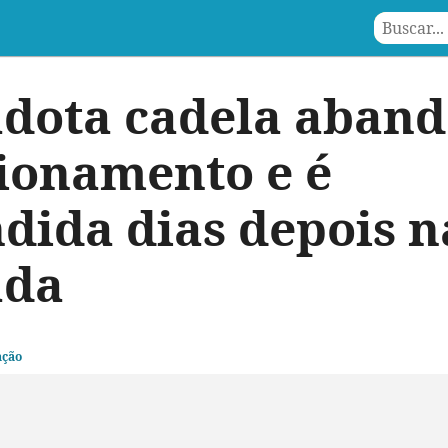
adota cadela aban
ionamento e é
dida dias depois n
ada
ação