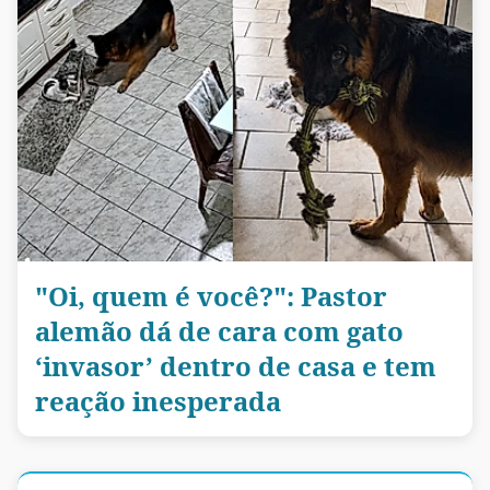
"Oi, quem é você?": Pastor
alemão dá de cara com gato
‘invasor’ dentro de casa e tem
reação inesperada