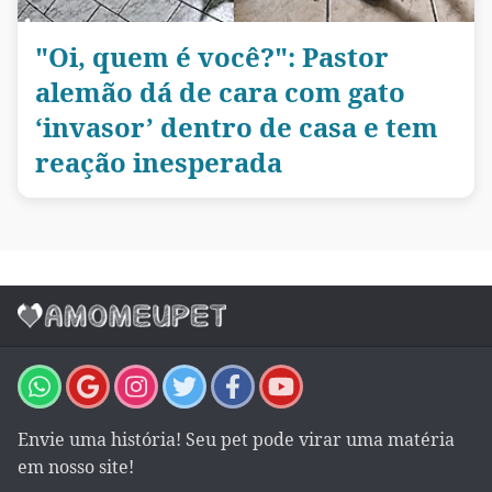
"Oi, quem é você?": Pastor
alemão dá de cara com gato
‘invasor’ dentro de casa e tem
reação inesperada
Envie uma história! Seu pet pode virar uma matéria
em nosso site!