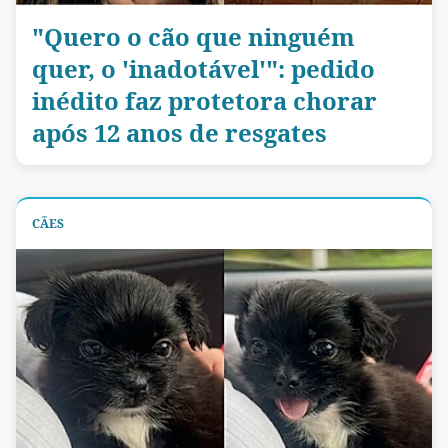
"Quero o cão que ninguém
quer, o 'inadotável'": pedido
inédito faz protetora chorar
após 12 anos de resgates
CÃES