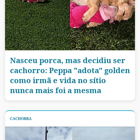
Nasceu porca, mas decidiu ser
cachorro: Peppa "adota" golden
como irmã e vida no sítio
nunca mais foi a mesma
CACHORRA