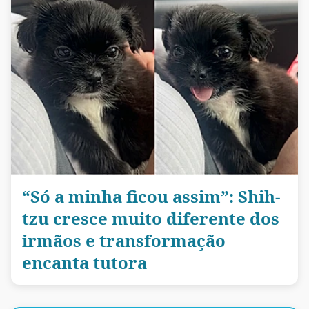
“Só a minha ficou assim”: Shih-
tzu cresce muito diferente dos
irmãos e transformação
encanta tutora