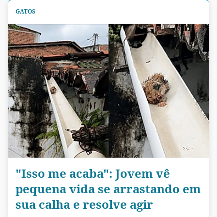
GATOS
"Isso me acaba": Jovem vê
pequena vida se arrastando em
sua calha e resolve agir