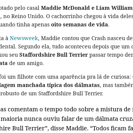
otado pelo casal
Maddie McDonald e Liam William
, no Reino Unido. O cachorrinho chegou à vida deles
quando tinha apenas
oito semanas de vida
.
ta à
Newsweek
, Maddie contou que Crash nasceu d
dental. Segundo ela, tudo aconteceu depois que um c
xou seu
Staffordshire Bull Terrier
passar tempo de
ata
de um amigo.
foi um filhote com uma aparência pra lá de curiosa:
lagem manchada típica dos dálmatas
, mas també
 robusto de um Staffordshire Bull Terrier.
oas comentam o tempo todo sobre a mistura de r
 maioria nunca ouviu falar de um dálmata cru
hire Bull Terrier”, disse Maddie. “Todos ficam f