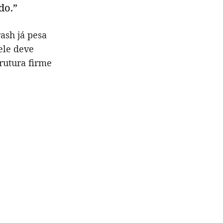
do.”
rash já pesa
ele deve
rutura firme