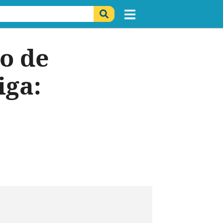
o de
iga: