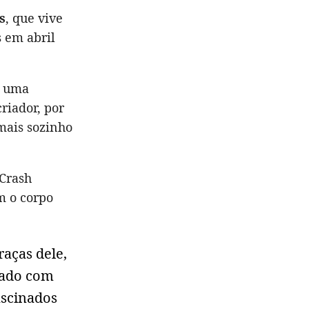
s
, que vive
 em abril
e uma
riador, por
mais sozinho
 Crash
m o corpo
aças dele,
zado com
ascinados