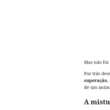
Mas não foi
Por trás de
superação
,
de um anima
A mistu