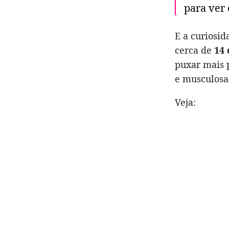
para ver 
E a curiosi
cerca de
14 
puxar mais 
e musculosa 
Veja: