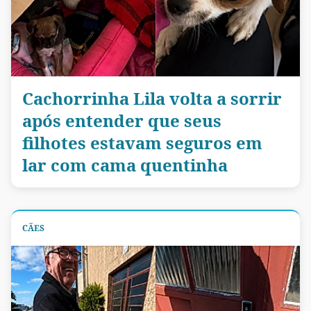
Cachorrinha Lila volta a sorrir
após entender que seus
filhotes estavam seguros em
lar com cama quentinha
CÃES