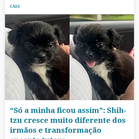
CÃES
“Só a minha ficou assim”: Shih-
tzu cresce muito diferente dos
irmãos e transformação