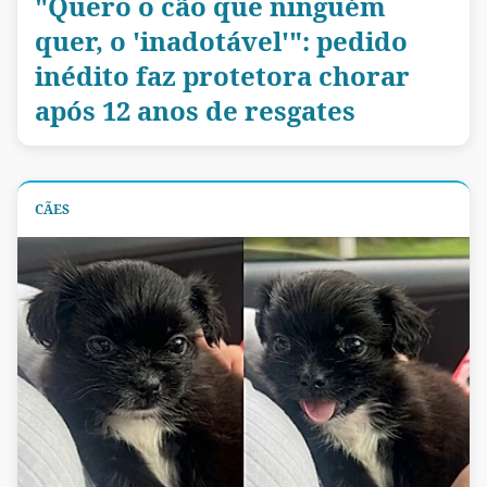
"Quero o cão que ninguém
quer, o 'inadotável'": pedido
inédito faz protetora chorar
após 12 anos de resgates
CÃES