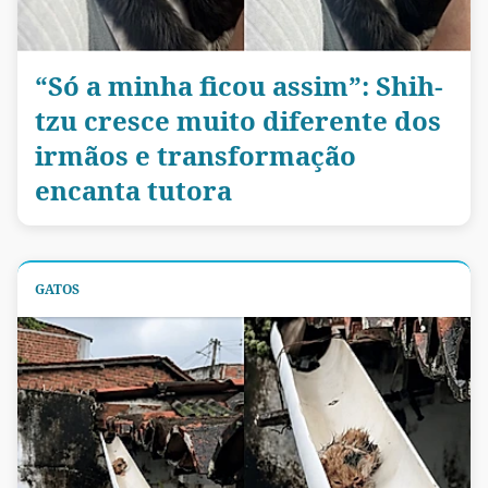
“Só a minha ficou assim”: Shih-
tzu cresce muito diferente dos
irmãos e transformação
encanta tutora
GATOS