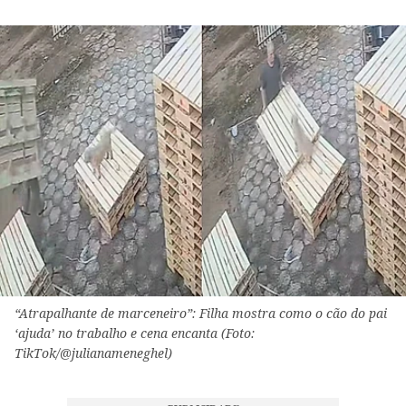
“Atrapalhante de marceneiro”: Filha mostra como o cão do pai
‘ajuda’ no trabalho e cena encanta (Foto:
TikTok/@julianameneghel)