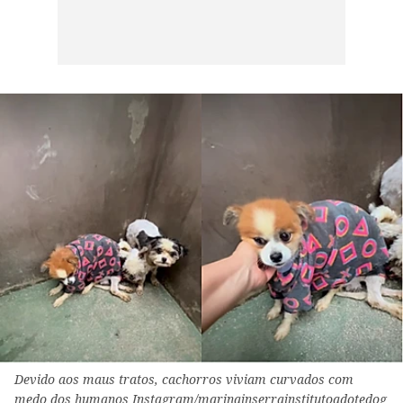
Devido aos maus tratos, cachorros viviam curvados com
medo dos humanos Instagram/marinainserrainstitutoadotedog